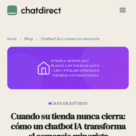
Inicio
›
Blog
›
Chatbot IA y comercio minorista
TIENDA ABIERTA 24/7
LEADS CAPTURADOS AUTO
CRM + PIPELINE INTEGRADO
RESEÑAS AUTOMATIZADAS
CASO DE ESTUDIO
Cuando su tienda nunca cierra:
cómo un chatbot IA transforma