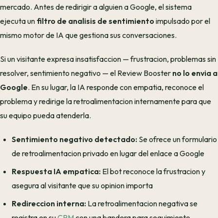
mercado. Antes de redirigir a alguien a Google, el sistema
ejecuta un
filtro de analisis de sentimiento
impulsado por el
mismo motor de IA que gestiona sus conversaciones.
Si un visitante expresa insatisfaccion — frustracion, problemas sin
resolver, sentimiento negativo — el Review Booster
no lo envia a
Google
. En su lugar, la IA responde con empatia, reconoce el
problema y redirige la retroalimentacion internamente para que
su equipo pueda atenderla.
Sentimiento negativo detectado:
Se ofrece un formulario
de retroalimentacion privado en lugar del enlace a Google
Respuesta IA empatica:
El bot reconoce la frustracion y
asegura al visitante que su opinion importa
Redireccion interna:
La retroalimentacion negativa se
registra en su
CRM
con una bandera para seguimiento