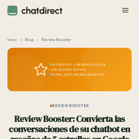
Inicio
›
Blog
›
Review Booster
SATISFECHO → RESENA GOOGLE
A/B TESTING ACTIVO
FILTRO ANTI-RESENA NEGATIVA
REVIEW BOOSTER
Review Booster: Convierta las
conversaciones de su chatbot en