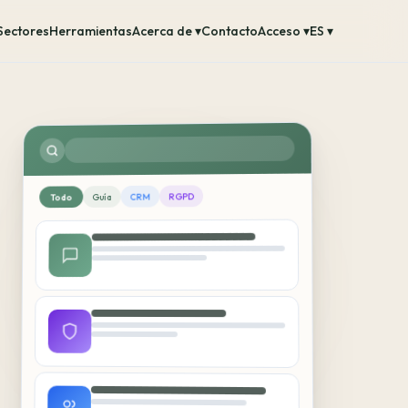
Sectores
Herramientas
Acerca de ▾
Contacto
Acceso ▾
ES ▾
RGPD
CRM
Guía
Todo