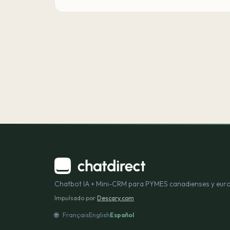
Chatbot IA + Mini-CRM para PYMES canadienses y eur
Impulsado por
Descary.com
🌐
Français
English
Español