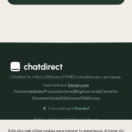
Chatbot IA + Mini-CRM para PYMES canadienses y europeas.
Impulsado por
Descary.com
Funcionalidades
Precios
Sectores
Blog
Acerca de
Contacto
Documentación
FAQ
Socios
FAQ
Socios
🌐
Français
English
Español
Política de privacidad
Términos de uso