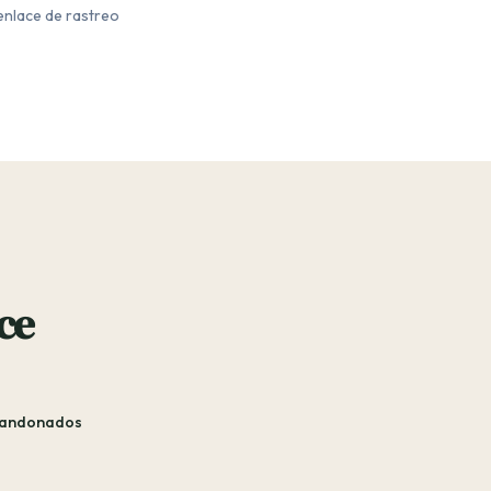
 enlace de rastreo
ce
bandonados