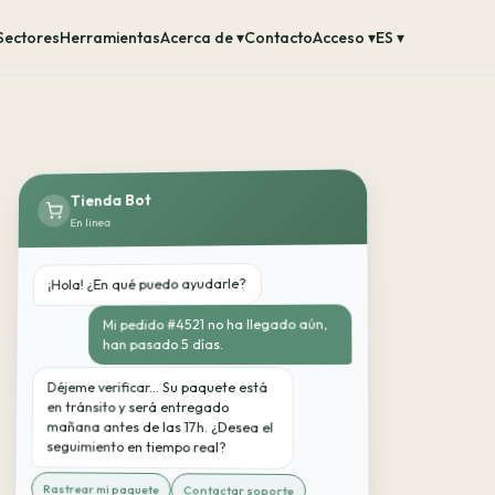
Sectores
Herramientas
Acerca de ▾
Contacto
Acceso ▾
ES ▾
Tienda Bot
En linea
¡Hola! ¿En qué puedo ayudarle?
Mi pedido #4521 no ha llegado aún,
han pasado 5 días.
Déjeme verificar... Su paquete está
en tránsito y será entregado
mañana antes de las 17h. ¿Desea el
seguimiento en tiempo real?
Rastrear mi paquete
Contactar soporte