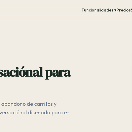
Funcionalidades ▾
Precios
saciónal para
l abandono de carritos y
nversaciónal disenada para e-