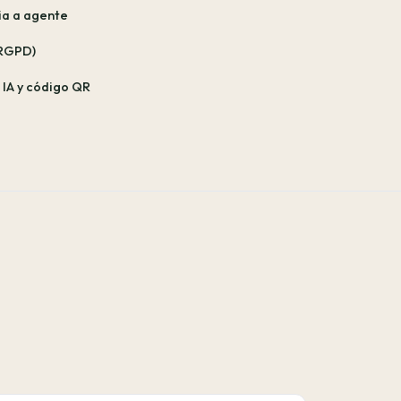
ia a agente
 RGPD)
IA y código QR