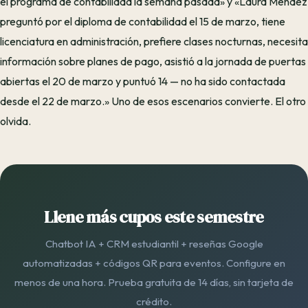
el programa de contabilidad la semana pasada» y «Laura Méndez
preguntó por el diploma de contabilidad el 15 de marzo, tiene
licenciatura en administración, prefiere clases nocturnas, necesita
información sobre planes de pago, asistió a la jornada de puertas
abiertas el 20 de marzo y puntuó 14 — no ha sido contactada
desde el 22 de marzo.» Uno de esos escenarios convierte. El otro
olvida.
Llene más cupos este semestre
Chatbot IA + CRM estudiantil + reseñas Google
automatizadas + códigos QR para eventos. Configure en
menos de una hora. Prueba gratuita de 14 días, sin tarjeta de
crédito.