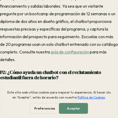
financiamiento y salidas laborales. Ya sea que un visitante
pregunte por un bootcamp de programación de 12 semanas o un
diploma de dos años en diseño gráfico, el chatbot proporciona
respuestas precisas y específicas del programa, y captura la
información del prospecto para seguimiento. Escuelas con más
de 20 programas usan un solo chatbot entrenado con su catálogo
completo. Consulte nuestra
guía de configuración
para más
detalles.
P2: ¿Cómo ayuda un chatbot con el reclutamiento
estudiantil fuera de horario?
La investigación educativa alcanza su pico entre las 7 PM y las 11
PM, cuando los estudiantes potenciales terminan su jornada
laboral o escolar. Un chatbot responde preguntas sobre
programas, explica requisitos de admisión, aclara costos y
opciones de pago, y captura información de contacto las 24