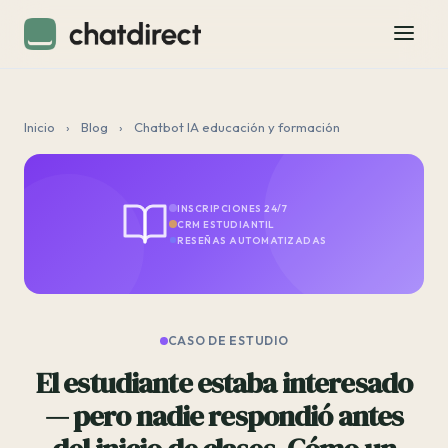
Inicio
›
Blog
›
Chatbot IA educación y formación
INSCRIPCIONES 24/7
CRM ESTUDIANTIL
RESEÑAS AUTOMATIZADAS
CASO DE ESTUDIO
El estudiante estaba interesado
— pero nadie respondió antes