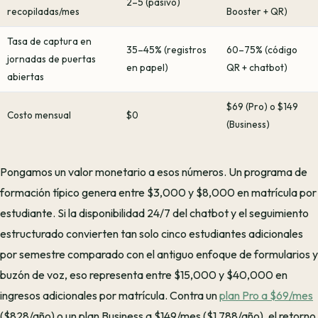
2–5 (pasivo)
recopiladas/mes
Booster + QR)
Tasa de captura en
35–45% (registros
60–75% (código
jornadas de puertas
en papel)
QR + chatbot)
abiertas
$69 (Pro) o $149
Costo mensual
$0
(Business)
Pongamos un valor monetario a esos números. Un programa de
formación típico genera entre $3,000 y $8,000 en matrícula por
estudiante. Si la disponibilidad 24/7 del chatbot y el seguimiento
estructurado convierten tan solo cinco estudiantes adicionales
por semestre comparado con el antiguo enfoque de formularios y
buzón de voz, eso representa entre $15,000 y $40,000 en
ingresos adicionales por matrícula. Contra un
plan Pro a $69/mes
($828/año) o un plan Business a $149/mes ($1,788/año), el retorno