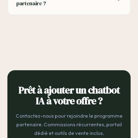
partenaire ?
client, nous faisons le reste. Vous pouvez
cependant offrir de l'accompagnement
C'est à votre discrétion. Vous pouvez vous
stratégique comme service additionnel.
positionner comme revendeur ou simplement
recommander ChatDirect. Le lien entre vous et le
client est visible uniquement dans le portail
partenaire.
Prêt à ajouter un chatbot
IA à votre offre ?
Contactez-nous pour rejoindre le programme
partenaire. Commissions récurrentes, portail
dédié et outils de vente inclus.