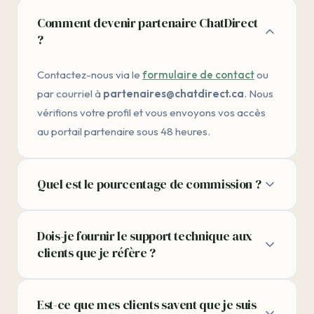
Comment devenir partenaire ChatDirect
?
Contactez-nous via le
formulaire de contact
ou
par courriel à
partenaires@chatdirect.ca
. Nous
vérifions votre profil et vous envoyons vos accès
au portail partenaire sous 48 heures.
Quel est le pourcentage de commission ?
La commission est de
30 % récurrent
sur chaque
Dois-je fournir le support technique aux
client référé, aussi longtemps qu'il reste abonné.
clients que je réfère ?
Par exemple, pour un client au plan Pro (69
$/mois), vous touchez 20,01 $/mois net — soit
Non. ChatDirect gère le support technique, la
environ 240 $ par an par client, sans effort
Est-ce que mes clients savent que je suis
configuration et la maintenance. Vous référez le
supplémentaire de votre part.