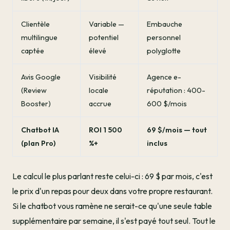
Clientèle
Variable —
Embauche
multilingue
potentiel
personnel
captée
élevé
polyglotte
Avis Google
Visibilité
Agence e-
(Review
locale
réputation : 400-
Booster)
accrue
600 $/mois
Chatbot IA
ROI 1 500
69 $/mois — tout
(plan Pro)
%+
inclus
Le calcul le plus parlant reste celui-ci : 69 $ par mois, c'est
le prix d'un repas pour deux dans votre propre restaurant.
Si le chatbot vous ramène ne serait-ce qu'une seule table
supplémentaire par semaine, il s'est payé tout seul. Tout le