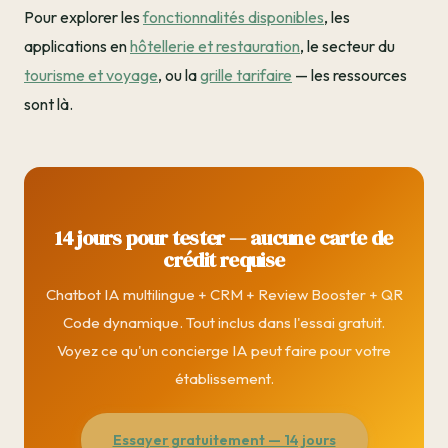
Pour explorer les
fonctionnalités disponibles
, les
applications en
hôtellerie et restauration
, le secteur du
tourisme et voyage
, ou la
grille tarifaire
— les ressources
sont là.
14 jours pour tester — aucune carte de
crédit requise
Chatbot IA multilingue + CRM + Review Booster + QR
Code dynamique. Tout inclus dans l'essai gratuit.
Voyez ce qu'un concierge IA peut faire pour votre
établissement.
Essayer gratuitement — 14 jours