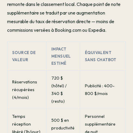
remonte dans le classement local. Chaque point de note
supplémentaire se traduit par une augmentation
mesurable du taux de réservation directe — moins de
commissions versées à Booking.com ou Expedia.
IMPACT
SOURCE DE
ÉQUIVALENT
MENSUEL
VALEUR
SANS CHATBOT
ESTIMÉ
720 $
Réservations
(hôtel) /
Publicité : 400-
récupérées
340 $
800 $/mois
(4/mois)
(resto)
Temps
Personnel
500 $ en
réception
supplémentaire
productivité
libéré (1h/jour)
de nuit