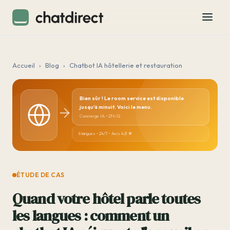
Accueil
›
Blog
›
Chatbot IA hôtellerie et restauration
Bien sûr ! Le room service est disponible
jusqu'à minuit. Voici le menu.
Concierge IA • 23 h 12
6 langues • 24/7 • Avis 4,8 ★
ÉTUDE DE CAS
Quand votre hôtel parle toutes
les langues : comment un