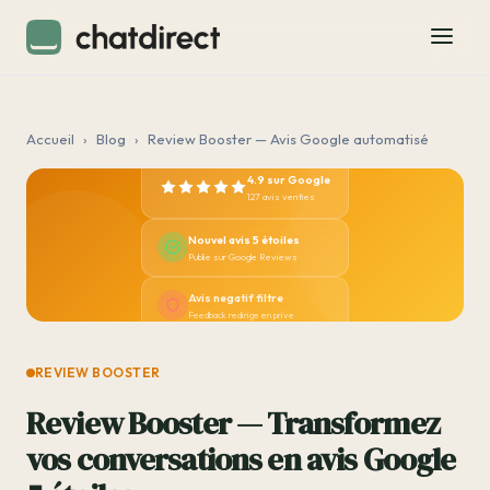
Accueil
›
Blog
›
Review Booster — Avis Google automatisé
4.9 sur Google
127 avis verifies
Nouvel avis 5 étoiles
Publie sur Google Reviews
Avis negatif filtre
Feedback redirige en prive
REVIEW BOOSTER
Review Booster — Transformez
vos conversations en avis Google