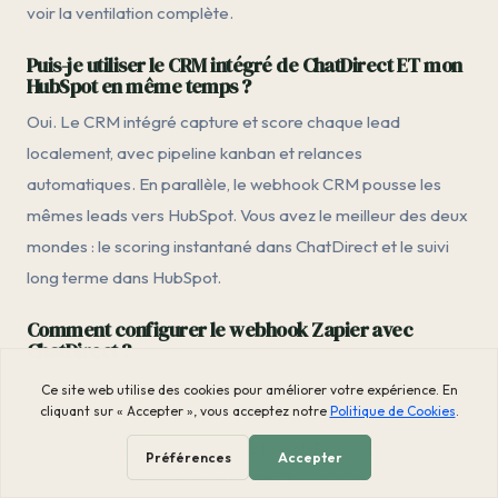
voir la ventilation complète.
Puis-je utiliser le CRM intégré de ChatDirect ET mon
HubSpot en même temps ?
Oui. Le CRM intégré capture et score chaque lead
localement, avec pipeline kanban et relances
automatiques. En parallèle, le webhook CRM pousse les
mêmes leads vers HubSpot. Vous avez le meilleur des deux
mondes : le scoring instantané dans ChatDirect et le suivi
long terme dans HubSpot.
Comment configurer le webhook Zapier avec
ChatDirect ?
Créez un Zap avec le trigger « Webhooks by Zapier →
Catch Hook ». Copiez l'URL du webhook fournie par Zapier
et collez-la dans le champ Webhook URL de l'onglet
Intégrations dans le portail client. Chaque nouveau lead