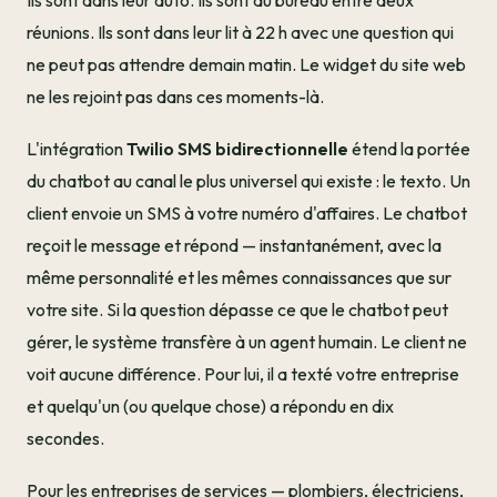
Ils sont dans leur auto. Ils sont au bureau entre deux
réunions. Ils sont dans leur lit à 22 h avec une question qui
ne peut pas attendre demain matin. Le widget du site web
ne les rejoint pas dans ces moments-là.
L'intégration
Twilio SMS bidirectionnelle
étend la portée
du chatbot au canal le plus universel qui existe : le texto. Un
client envoie un SMS à votre numéro d'affaires. Le chatbot
reçoit le message et répond — instantanément, avec la
même personnalité et les mêmes connaissances que sur
votre site. Si la question dépasse ce que le chatbot peut
gérer, le système transfère à un agent humain. Le client ne
voit aucune différence. Pour lui, il a texté votre entreprise
et quelqu'un (ou quelque chose) a répondu en dix
secondes.
Pour les entreprises de services — plombiers, électriciens,