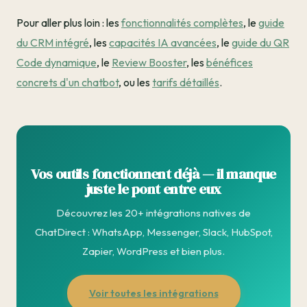
Pour aller plus loin : les
fonctionnalités complètes
, le
guide
du CRM intégré
, les
capacités IA avancées
, le
guide du QR
Code dynamique
, le
Review Booster
, les
bénéfices
concrets d'un chatbot
, ou les
tarifs détaillés
.
Vos outils fonctionnent déjà — il manque
juste le pont entre eux
Découvrez les 20+ intégrations natives de
ChatDirect : WhatsApp, Messenger, Slack, HubSpot,
Zapier, WordPress et bien plus.
Voir toutes les intégrations