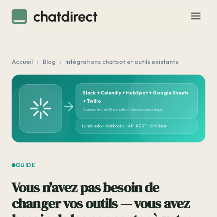
Accueil
›
Blog
›
Intégrations chatbot et outils existants
Slack + Calendly + HubSpot + Google Sheets
+ Twilio
Connectés en 15 minutes • Aucun code requis
Leads auto • Webhooks • API REST • SMS bidir
GUIDE
Vous n'avez pas besoin de
changer vos outils — vous avez