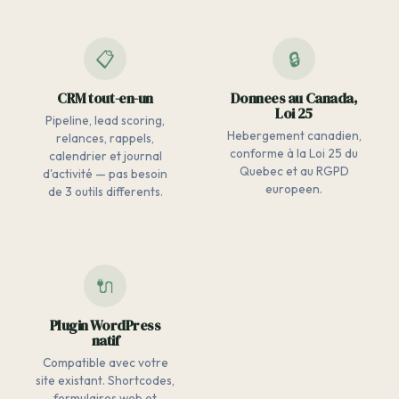
📋
🔒
CRM tout-en-un
Donnees au Canada,
Loi 25
Pipeline, lead scoring,
Hebergement canadien,
relances, rappels,
conforme à la Loi 25 du
calendrier et journal
Quebec et au RGPD
d'activité — pas besoin
europeen.
de 3 outils differents.
🔌
Plugin WordPress
natif
Compatible avec votre
site existant. Shortcodes,
formulaires web et