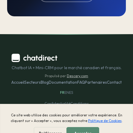
Chatbot IA + Mini-CRM pour le marché canadien et français.
Propulsé par
Descary.com
Accueil
Secteurs
Blog
Documentation
FAQ
Partenaires
Contact
FR
EN
ES
Confidentialité
Conditions
© 2026 ChatDirect.ca — Tous droits réservés.